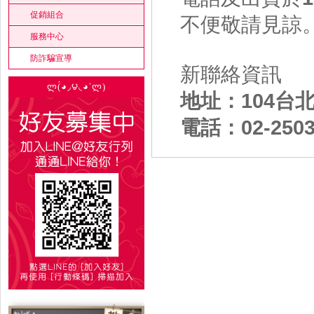
促銷組合
不便敬請見諒
服務中心
防詐騙宣導
新聯絡資訊
ლ(́◕◞౪◟◕‵ლ)
地址：104台
電話：02-2503