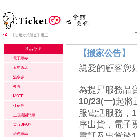
【使用方式變更】撈王
【搬家公告】
本公司為國旅卡特約商店，可核銷一般額度8,000元
1 商品分區 1
【搬家公告】
國外精選票券→『TicketGo x 3T 聯名票券商城』
電子票券
親愛的顧客您
新貨到！圓山大飯店、JR東日本台北、美福大飯店、老爺酒店集團...等熱烈
五星飯店
販售中！
溫泉券
餐券
為提昇服務品
MOTEL
10/23(一)
起將
住宿券
服電話服務，1
主題樂園門票
序出貨，電子票
美容SPA券
電話及出貨於
1
旅遊票券